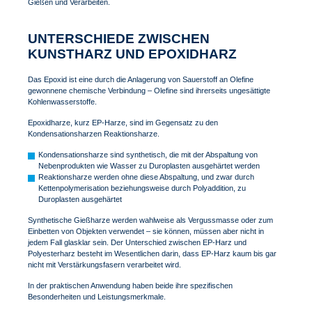
Gießen und Verarbeiten.
UNTERSCHIEDE ZWISCHEN
KUNSTHARZ UND EPOXIDHARZ
Das Epoxid ist eine durch die Anlagerung von Sauerstoff an Olefine
gewonnene chemische Verbindung – Olefine sind ihrerseits ungesättigte
Kohlenwasserstoffe.
Epoxidharze, kurz EP-Harze, sind im Gegensatz zu den
Kondensationsharzen Reaktionsharze.
Kondensationsharze sind synthetisch, die mit der Abspaltung von
Nebenprodukten wie Wasser zu Duroplasten ausgehärtet werden
Reaktionsharze werden ohne diese Abspaltung, und zwar durch
Kettenpolymerisation beziehungsweise durch Polyaddition, zu
Duroplasten ausgehärtet
Synthetische Gießharze werden wahlweise als Vergussmasse oder zum
Einbetten von Objekten verwendet – sie können, müssen aber nicht in
jedem Fall glasklar sein. Der Unterschied zwischen EP-Harz und
Polyesterharz besteht im Wesentlichen darin, dass EP-Harz kaum bis gar
nicht mit Verstärkungsfasern verarbeitet wird.
In der praktischen Anwendung haben beide ihre spezifischen
Besonderheiten und Leistungsmerkmale.