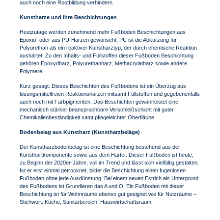
auch noch eine Rostbildung verhindern.
Kunstharze und ihre Beschichtungen
Heutzutage werden zunehmend mehr Fußboden Beschichtungen aus
Epoxid- oder aus PU-Harzen gewünscht. PU ist die Abkürzung für
Polyurethan als ein reaktiver Kunstharztyp, der durch chemische Reaktion
aushärtet. Zu den Inhalts- und Füllstoffen dieser Fußboden Beschichtung
gehören Epoxydharz, Polyurethanharz, Methacrylatharz sowie andere
Polymere.
Kurz gesagt: Dieses Beschichten des Fußbodens ist ein Überzug aus
lösungsmittelfreien Reaktionsharzen mitsamt Füllstoffen und gegebenenfalls
auch noch mit Farbpigmenten. Das Beschichten gewährleistet eine
mechanisch stärker beanspruchbare Verschleißschicht mit guter
Chemikalienbeständigkeit samt pflegeleichter Oberfläche.
Bodenbelag aus Kunstharz (Kunstharzbeläge)
Der Kunstharzbodenbelag ist eine Beschichtung bestehend aus der
Kunsthartkomponente sowie aus dem Härter. Dieser Fußboden ist heute,
zu Beginn der 2020er-Jahre, voll im Trend und lässt sich vielfältig gestalten.
Ist er erst einmal getrocknet, bildet die Beschichtung einen fugenlosen
Fußboden ohne jede Ausdünstung. Bei einem neuen Estrich als Untergrund
des Fußbodens ist Grundieren das A und O. Ein Fußboden mit dieser
Beschichtung ist für Wohnräume ebenso gut geeignet wie für Nutzräume
–
Stichwort: Küche, Sanitärbereich, Hauswirtschaftsraum.