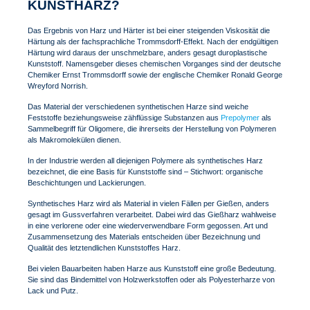
KUNSTHARZ?
Das Ergebnis von Harz und Härter ist bei einer steigenden Viskosität die
Härtung als der fachsprachliche Trommsdorff-Effekt. Nach der endgültigen
Härtung wird daraus der unschmelzbare, anders gesagt duroplastische
Kunststoff. Namensgeber dieses chemischen Vorganges sind der deutsche
Chemiker Ernst Trommsdorff sowie der englische Chemiker Ronald George
Wreyford Norrish.
Das Material der verschiedenen synthetischen Harze sind weiche
Feststoffe beziehungsweise zähflüssige Substanzen aus
Prepolymer
als
Sammelbegriff für Oligomere, die ihrerseits der Herstellung von Polymeren
als Makromolekülen dienen.
In der Industrie werden all diejenigen Polymere als synthetisches Harz
bezeichnet, die eine Basis für Kunststoffe sind – Stichwort: organische
Beschichtungen und Lackierungen.
Synthetisches Harz wird als Material in vielen Fällen per Gießen, anders
gesagt im Gussverfahren verarbeitet. Dabei wird das Gießharz wahlweise
in eine verlorene oder eine wiederverwendbare Form gegossen. Art und
Zusammensetzung des Materials entscheiden über Bezeichnung und
Qualität des letztendlichen Kunststoffes Harz.
Bei vielen Bauarbeiten haben Harze aus Kunststoff eine große Bedeutung.
Sie sind das Bindemittel von Holzwerkstoffen oder als Polyesterharze von
Lack und Putz.