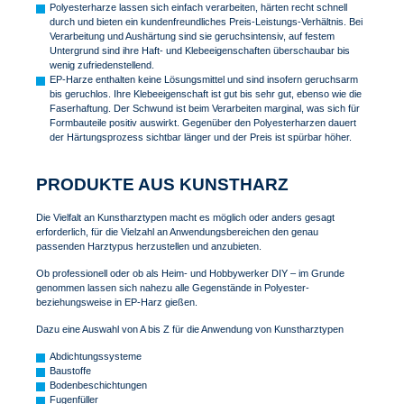
Polyesterharze lassen sich einfach verarbeiten, härten recht schnell
durch und bieten ein kundenfreundliches Preis-Leistungs-Verhältnis. Bei
Verarbeitung und Aushärtung sind sie geruchsintensiv, auf festem
Untergrund sind ihre Haft- und Klebeeigenschaften überschaubar bis
wenig zufriedenstellend.
EP-Harze enthalten keine Lösungsmittel und sind insofern geruchsarm
bis geruchlos. Ihre Klebeeigenschaft ist gut bis sehr gut, ebenso wie die
Faserhaftung. Der Schwund ist beim Verarbeiten marginal, was sich für
Formbauteile positiv auswirkt. Gegenüber den Polyesterharzen dauert
der Härtungsprozess sichtbar länger und der Preis ist spürbar höher.
PRODUKTE AUS KUNSTHARZ
Die Vielfalt an Kunstharztypen macht es möglich oder anders gesagt
erforderlich, für die Vielzahl an Anwendungsbereichen den genau
passenden Harztypus herzustellen und anzubieten.
Ob professionell oder ob als Heim- und Hobbywerker DIY – im Grunde
genommen lassen sich nahezu alle Gegenstände in Polyester-
beziehungsweise in EP-Harz gießen.
Dazu eine Auswahl von A bis Z für die Anwendung von Kunstharztypen
Abdichtungssysteme
Baustoffe
Bodenbeschichtungen
Fugenfüller