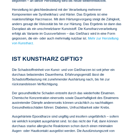
begonnen – an dieser Herstellung wird bis heute weiterentwickelt.
Herstellung ist gleichbedeutend mit der Verarbeitung mehrerer
Komponenten wie Synthetikharz und Härter. Das Ergebnis ist eine
reaktionsfähige Harzmasse. Mit dem Härtungsvorgang steigt die Zähigkeit,
anders gesagt die Viskosität bis hin zur Härtung. Das Ergebnis ist dann das
Duroplast als ein unschmelzbarer Kunststoff. Die Kunstharzverarbeitung
erfolgt als Variante im Gussverfahren – das Gießharz wird in eine Form
gegossen, die ein- oder auch mehrmalig nutzbar ist.
Mehr zur Herstellung
von Kunstharz.
IST KUNSTHARZ GIFTIG?
Die Schadstoffreinheit von Kunst- und von Gießharzen ist seit jeher ein
durchaus belastendes Dauerthema. Erfahrungsgemäß lässt die
Schadstoffbelastung mit zunehmender Aushärtung nach, bis hin zur
rückstandslosen Verflüchtigung.
Der gesundheitliche Schaden entsteht durch das wiederholte Einatmen.
Chemische Konzentration einerseits sowie Dauerhaftigkeit des Einatmens
austretender Dämpfe andererseits können ursächlich zu nachhaltigen
Gesundheitsschäden führen: Diabetes, Unfruchtbarkeit oder Krebs.
Ausgehärtete Epoxidharze sind ungiftig und insofern ungefährlich – sofern
sie wirklich komplett ausgehärtet sind. Ist das nicht der Fall, dann können
durchaus starke allergische Reaktionen schon durch einen minimalen
Augen- oder Hautkontakt ausgelöst werden. Die Ausdünstungszeit von