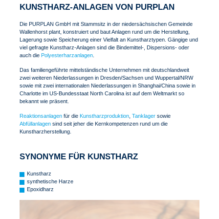
KUNSTHARZ-ANLAGEN VON PURPLAN
Die PURPLAN GmbH mit Stammsitz in der niedersächsischen Gemeinde
Wallenhorst plant, konstruiert und baut Anlagen rund um die Herstellung,
Lagerung sowie Speicherung einer Vielfalt an Kunstharztypen. Gängige und
viel gefragte Kunstharz-Anlagen sind die Bindemittel-, Dispersions- oder
auch die
Polyesterharzanlagen
.
Das familiengeführte mittelständische Unternehmen mit deutschlandweit
zwei weiteren Niederlassungen in Dresden/Sachsen und Wuppertal/NRW
sowie mit zwei internationalen Niederlassungen in Shanghai/China sowie in
Charlotte im US-Bundesstaat North Carolina ist auf dem Weltmarkt so
bekannt wie präsent.
Reaktionsanlagen
für die
Kunstharzproduktion
,
Tanklager
sowie
Abfüllanlagen
sind seit jeher die Kernkompetenzen rund um die
Kunstharzherstellung.
SYNONYME FÜR KUNSTHARZ
Kunstharz
synthetische Harze
Epoxidharz