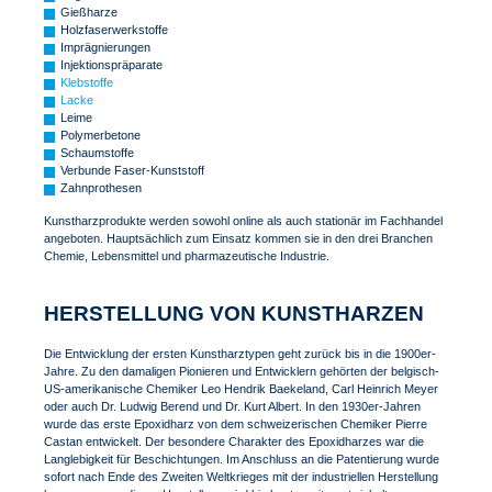
Gießharze
Holzfaserwerkstoffe
Imprägnierungen
Injektionspräparate
Klebstoffe
Lacke
Leime
Polymerbetone
Schaumstoffe
Verbunde Faser-Kunststoff
Zahnprothesen
Kunstharzprodukte werden sowohl online als auch stationär im Fachhandel
angeboten. Hauptsächlich zum Einsatz kommen sie in den drei Branchen
Chemie, Lebensmittel und pharmazeutische Industrie.
HERSTELLUNG VON KUNSTHARZEN
Die Entwicklung der ersten Kunstharztypen geht zurück bis in die 1900er-
Jahre. Zu den damaligen Pionieren und Entwicklern gehörten der belgisch-
US-amerikanische Chemiker Leo Hendrik Baekeland, Carl Heinrich Meyer
oder auch Dr. Ludwig Berend und Dr. Kurt Albert. In den 1930er-Jahren
wurde das erste Epoxidharz von dem schweizerischen Chemiker Pierre
Castan entwickelt. Der besondere Charakter des Epoxidharzes war die
Langlebigkeit für Beschichtungen. Im Anschluss an die Patentierung wurde
sofort nach Ende des Zweiten Weltkrieges mit der industriellen Herstellung