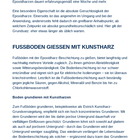
Epoxidharzen dauert erfahrungsgemäß eine Woche und mehr.
Eine besondere Eigenschaft ist die absolute Geruchlosigkeit der
Epoxidharze. Einerseits ist das angenehm im Umgang und bei der
Anwendung, andererseits fehlt dadurch ein greifbarer Anhaltspunkt, ab
welchem Zeitpunkt sie absolut gesundheitsunschädlich sind. Hier gilt der
Grundsatz: eher etwas länger als üblich warten.
FUSSBODEN GIESSEN MIT KUNSTHARZ
Fußböden mit der Epoxidharz-Beschichtung zu gießen, bietet langfristig und
nachhaltig mehrere Vorteile zugleich. Zu ihnen gehören Abriebfestigkeit
sowie Witterungsbeständigkeit. Die Bodenbeschichtung ist nur schwer
entzündbar und eignet sich gut für elektrische Isolierungen – sie ist überaus
kriechstromfest. Letztlich ist die Fußbodenbeschichtung auch beständig
gegen jegliche Säuren, gegen Alkohol, Mineralöl und Benzin bis hin zu
Chlorkohlenwasserstoff.
Boden grundieren mit Kunstharzen
Zum Fußböden grundieren, beispielsweise als Estrich Kunstharz-
Grundversiegelung, empfiehlt sich ein hoch konzentriertes Grundieren. Mit
dem Grundieren wird der bis dahin poröse Untergrund dauerhaft vor
vielfältigen Einflüssen geschützt. Grundieren lohnt sich sowohl auf glattem
als auch auf porösem Untergrund
-
durch das Grundieren wird der
Untergrund weniger saugfähig. Das wiederum verlängert die Lebensdauer
der Bodenbeschichtung als solcher – ergänzend dazu kann das Grundieren