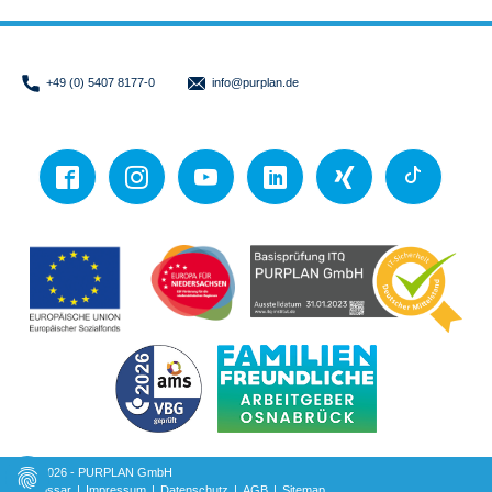
+49 (0) 5407 8177-0
info
@purplan.de
© 2026 - PURPLAN GmbH
Glossar
|
Impressum
|
Datenschutz
|
AGB
|
Sitemap