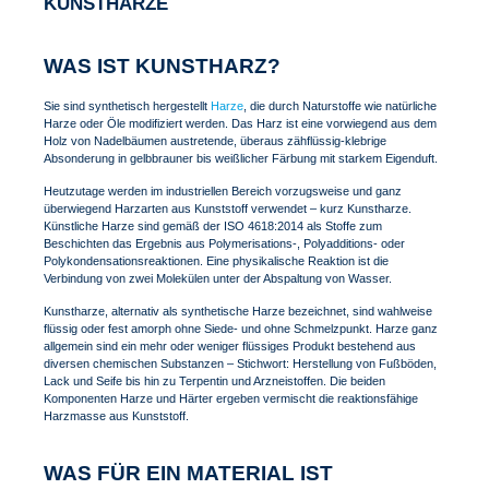
KUNSTHARZE
WAS IST KUNSTHARZ?
Sie sind synthetisch hergestellt
Harze
, die durch Naturstoffe wie natürliche
Harze oder Öle modifiziert werden. Das Harz ist eine vorwiegend aus dem
Holz von Nadelbäumen austretende, überaus zähflüssig-klebrige
Absonderung in gelbbrauner bis weißlicher Färbung mit starkem Eigenduft.
Heutzutage werden im industriellen Bereich vorzugsweise und ganz
überwiegend Harzarten aus Kunststoff verwendet – kurz Kunstharze.
Künstliche Harze sind gemäß der ISO 4618:2014 als Stoffe zum
Beschichten das Ergebnis aus Polymerisations-, Polyadditions- oder
Polykondensationsreaktionen. Eine physikalische Reaktion ist die
Verbindung von zwei Molekülen unter der Abspaltung von Wasser.
Kunstharze, alternativ als synthetische Harze bezeichnet, sind wahlweise
flüssig oder fest amorph ohne Siede- und ohne Schmelzpunkt. Harze ganz
allgemein sind ein mehr oder weniger flüssiges Produkt bestehend aus
diversen chemischen Substanzen – Stichwort: Herstellung von Fußböden,
Lack und Seife bis hin zu Terpentin und Arzneistoffen. Die beiden
Komponenten Harze und Härter ergeben vermischt die reaktionsfähige
Harzmasse aus Kunststoff.
WAS FÜR EIN MATERIAL IST