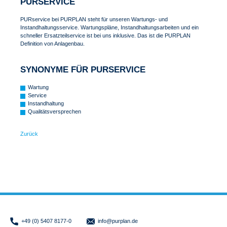
PURSERVICE
PURservice bei PURPLAN steht für unseren Wartungs- und
Instandhaltungsservice. Wartungspläne, Instandhaltungsarbeiten und ein
schneller Ersatzteilservice ist bei uns inklusive. Das ist die PURPLAN
Definition von Anlagenbau.
SYNONYME FÜR PURSERVICE
Wartung
Service
Instandhaltung
Qualitätsversprechen
Zurück
+49 (0) 5407 8177-0
info
@purplan.de