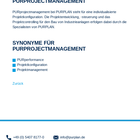
PURPROJECTMANAGEMENT
PURprojectmanagement bei PURPLAN steht für eine individualisierte
Projektkonfiguration. Die Projektentwicklung, -steuerung und das
Projektcontrolling für den Bau von Industrieanlagen erfolgen dabei durch die
Spezialisten von PURPLAN.
SYNONYME FÜR
PURPROJECTMANAGEMENT
PURperformance
Projektkonfiguration
Projektmanagement
Zurück
+49 (0) 5407 8177-0
info
@purplan.de