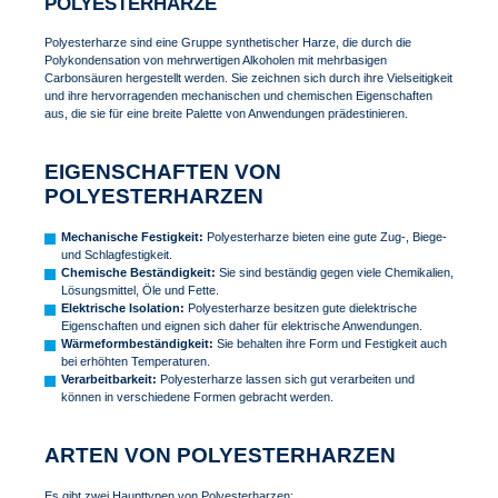
POLYESTERHARZE
Polyesterharze sind eine Gruppe synthetischer Harze, die durch die
Polykondensation von mehrwertigen Alkoholen mit mehrbasigen
Carbonsäuren hergestellt werden. Sie zeichnen sich durch ihre Vielseitigkeit
und ihre hervorragenden mechanischen und chemischen Eigenschaften
aus, die sie für eine breite Palette von Anwendungen prädestinieren.
EIGENSCHAFTEN VON
POLYESTERHARZEN
Mechanische Festigkeit:
Polyesterharze bieten eine gute Zug-, Biege-
und Schlagfestigkeit.
Chemische Beständigkeit:
Sie sind beständig gegen viele Chemikalien,
Lösungsmittel, Öle und Fette.
Elektrische Isolation:
Polyesterharze besitzen gute dielektrische
Eigenschaften und eignen sich daher für elektrische Anwendungen.
Wärmeformbeständigkeit:
Sie behalten ihre Form und Festigkeit auch
bei erhöhten Temperaturen.
Verarbeitbarkeit:
Polyesterharze lassen sich gut verarbeiten und
können in verschiedene Formen gebracht werden.
ARTEN VON POLYESTERHARZEN
Es gibt zwei Haupttypen von Polyesterharzen: