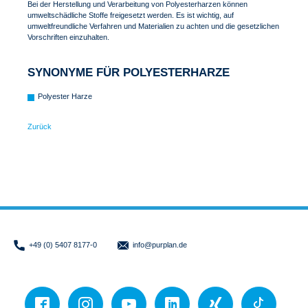
Bei der Herstellung und Verarbeitung von Polyesterharzen können
umweltschädliche Stoffe freigesetzt werden. Es ist wichtig, auf
umweltfreundliche Verfahren und Materialien zu achten und die gesetzlichen
Vorschriften einzuhalten.
SYNONYME FÜR POLYESTERHARZE
Polyester Harze
Zurück
+49 (0) 5407 8177-0
info
@purplan.de