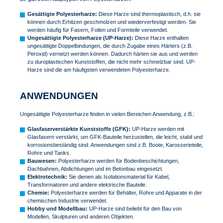
Gesättigte Polyesterharze:
Diese Harze sind thermoplastisch, d.h. sie
können durch Erhitzen geschmolzen und wiederverfestigt werden. Sie
werden häufig für Fasern, Folien und Formteile verwendet.
Ungesättigte Polyesterharze (UP-Harze):
Diese Harze enthalten
ungesättigte Doppelbindungen, die durch Zugabe eines Härters (z.B.
Peroxid) vernetzt werden können. Dadurch härten sie aus und werden
zu duroplastischen Kunststoffen, die nicht mehr schmelzbar sind. UP-
Harze sind die am häufigsten verwendeten Polyesterharze.
ANWENDUNGEN
Ungesättigte Polyesterharze finden in vielen Bereichen Anwendung, z.B.:
Glasfaserverstärkte Kunststoffe (GFK):
UP-Harze werden mit
Glasfasern verstärkt, um GFK-Bauteile herzustellen, die leicht, stabil und
korrosionsbeständig sind. Anwendungen sind z.B. Boote, Karosserieteile,
Rohre und Tanks.
Bauwesen:
Polyesterharze werden für Bodenbeschichtungen,
Dachbahnen, Abdichtungen und im Betonbau eingesetzt.
Elektrotechnik:
Sie dienen als Isolationsmaterial für Kabel,
Transformatoren und andere elektrische Bauteile.
Chemie:
Polyesterharze werden für Behälter, Rohre und Apparate in der
chemischen Industrie verwendet.
Hobby und Modellbau:
UP-Harze sind beliebt für den Bau von
Modellen, Skulpturen und anderen Objekten.