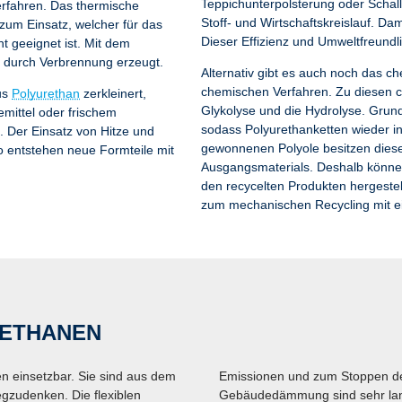
Teppichunterpolsterung oder Schal
rfahren. Das thermische
Stoff- und Wirtschaftskreislauf. Dam
um Einsatz, welcher für das
Dieser Effizienz und Umweltfreundl
 geeignet ist. Mit dem
e durch Verbrennung erzeugt.
Alternativ gibt es auch noch das 
chemischen Verfahren. Zu diesen c
us
Polyurethan
zerkleinert,
Glykolyse und die Hydrolyse. Grund
mittel oder frischem
sodass Polyurethanketten wieder i
 Der Einsatz von Hitze und
gewonnenen Polyole besitzen diese
o entstehen neue Formteile mit
Ausgangsmaterials. Deshalb können
den recycelten Produkten hergestel
zum mechanischen Recycling mit 
RETHANEN
ten einsetzbar. Sie sind aus dem
Emissionen und zum Stoppen de
zudenken. Die flexiblen
Gebäudedämmung sind sehr langl