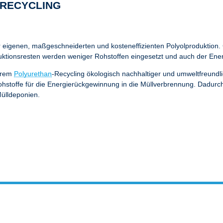
-RECYCLING
eigenen, maßgeschneiderten und kosteneffizienten Polyolproduktion. G
tionsresten werden weniger Rohstoffen eingesetzt und auch der Energi
serem
Polyurethan
-Recycling ökologisch nachhaltiger und umweltfreund
ohstoffe für die Energierückgewinnung in die Müllverbrennung. Dadur
Mülldeponien.