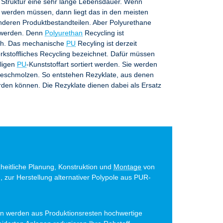
 Struktur eine sehr lange Lebensdauer. Wenn
t werden müssen, dann liegt das in den meisten
nderen Produktbestandteilen. Aber Polyurethane
t werden. Denn
Polyurethan
Recycling ist
ch. Das mechanische
PU
Recyling ist derzeit
rkstoffliches Recycling bezeichnet. Dafür müssen
iligen
PU
-Kunststoffart sortiert werden. Sie werden
ngeschmolzen. So entstehen Rezyklate, aus denen
rden können. Die Rezyklate dienen dabei als Ersatz
zheitliche Planung, Konstruktion und
Montage
von
 zur Herstellung alternativer Polypole aus PUR-
n werden aus Produktionsresten hochwertige