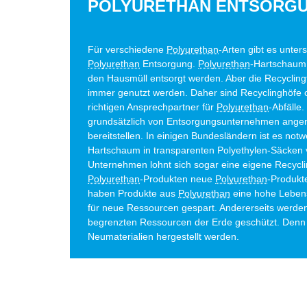
POLYURETHAN ENTSORG
Für verschiedene
Polyurethan
-Arten gibt es unter
Polyurethan
Entsorgung.
Polyurethan
-Hartschaum 
den Hausmüll entsorgt werden. Aber die Recycling
immer genutzt werden. Daher sind Recyclinghöfe
richtigen Ansprechpartner für
Polyurethan
-Abfälle.
grundsätzlich von Entsorgungsunternehmen ange
bereitstellen. In einigen Bundesländern ist es not
Hartschaum in transparenten Polyethylen-Säcken 
Unternehmen lohnt sich sogar eine eigene Recycli
Polyurethan
-Produkten neue
Polyurethan
-Produkte
haben Produkte aus
Polyurethan
eine hohe Leben
für neue Ressourcen gespart. Andererseits werde
begrenzten Ressourcen der Erde geschützt. Den
Neumaterialien hergestellt werden.