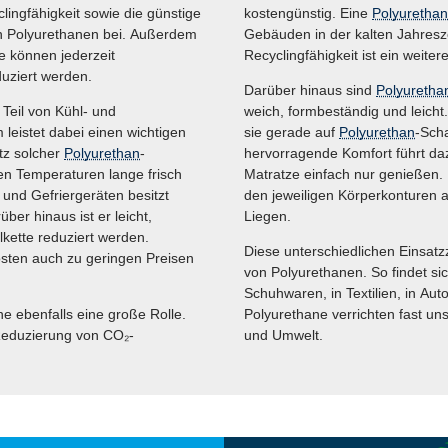
lingfähigkeit sowie die günstige
kostengünstig. Eine
Polyurethan
n Polyurethanen bei. Außerdem
Gebäuden in der kalten Jahresz
e können jederzeit
Recyclingfähigkeit ist ein weitere
uziert werden.
Darüber hinaus sind
Polyuretha
eil von Kühl- und
weich, formbeständig und leicht
eistet dabei einen wichtigen
sie gerade auf
Polyurethan
-Scha
tz solcher
Polyurethan
-
hervorragende Komfort führt daz
en Temperaturen lange frisch
Matratze einfach nur genießen
nd Gefriergeräten besitzt
den jeweiligen Körperkonturen a
ber hinaus ist er leicht,
Liegen.
kette reduziert werden.
Diese unterschiedlichen Einsatzz
osten auch zu geringen Preisen
von Polyurethanen. So findet si
Schuhwaren, in Textilien, in Auto
 ebenfalls eine große Rolle.
Polyurethane verrichten fast u
 Reduzierung von CO₂-
und Umwelt.