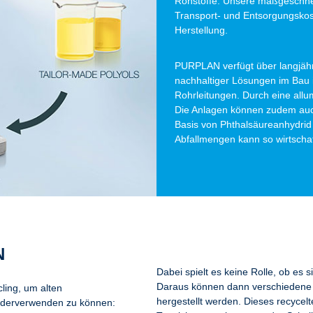
Rohstoffe. Unsere maßgeschnei
Transport- und Entsorgungsko
Herstellung.
PURPLAN verfügt über langjähri
nachhaltiger Lösungen im Bau i
Rohrleitungen. Durch eine allu
Die Anlagen können zudem auch
Basis von Phthalsäureanhydrid
Abfallmengen kann so wirtschaft
N
Dabei spielt es keine Rolle, ob e
Daraus können dann verschiedene
ling, um alten
hergestellt werden. Dieses recycelt
ederverwenden zu können: