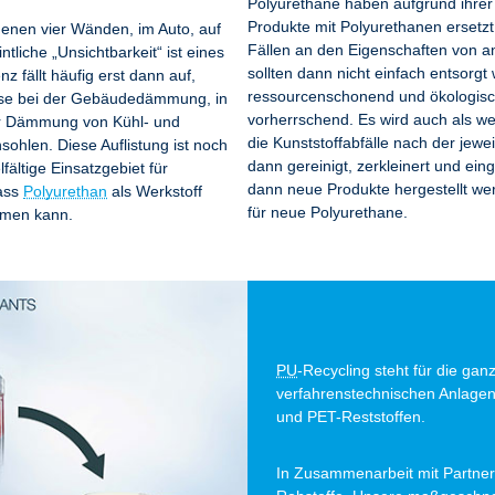
Polyurethane haben aufgrund ihrer
Produkte mit Polyurethanen ersetz
enen vier Wänden, im Auto, auf
Fällen an den Eigenschaften von a
intliche „Unsichtbarkeit“ ist eines
sollten dann nicht einfach entsorg
z fällt häufig erst dann auf,
ressourcenschonend und ökologis
eise bei der Gebäudedämmung, in
vorherrschend. Es wird auch als we
der Dämmung von Kühl- und
die Kunststoffabfälle nach der jewe
sohlen. Diese Auflistung ist noch
dann gereinigt, zerkleinert und ei
fältige Einsatzgebiet für
dann neue Produkte hergestellt we
dass
Polyurethan
als Werkstoff
für neue Polyurethane.
hmen kann.
PU
-Recycling steht für die gan
verfahrenstechnischen Anlagen,
und PET-Reststoffen.
In Zusammenarbeit mit Partner