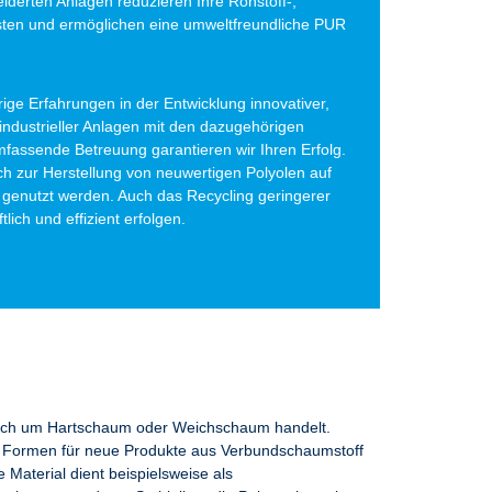
derten Anlagen reduzieren Ihre Rohstoff-,
sten und ermöglichen eine umweltfreundliche PUR
ge Erfahrungen in der Entwicklung innovativer,
ndustrieller Anlagen mit den dazugehörigen
mfassende Betreuung garantieren wir Ihren Erfolg.
 zur Herstellung von neuwertigen Polyolen auf
 genutzt werden. Auch das Recycling geringerer
lich und effizient erfolgen.
s sich um Hartschaum oder Weichschaum handelt.
 Formen für neue Produkte aus Verbundschaumstoff
e Material dient beispielsweise als